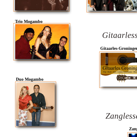
Trio
Mogambo
Gitaarles
Gitaarles
-Groninge
Duo
Mogambo
Zangless
Zang